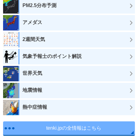
PM2.5分布予測
アメダス
2週間天気
気象予報士のポイント解説
世界天気
地震情報
熱中症情報
tenki.jpの全情報はこちら