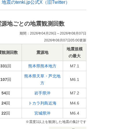
地震のtenki.jp公式X（旧Twitter）
震源地ごとの地震観測回数
期間：2026年04月29日～2026年08月07日
2026年08月07日05:00更新
地震規模
震観測回数
震源地
の最大
331
回
熊本県熊本地方
M7.1
熊本県天草・芦北地
107
回
M6.1
方
54
回
岩手県沖
M7.2
24
回
トカラ列島近海
M4.6
22
回
宮城県沖
M6.4
※震度1以上を観測した地震の集計です