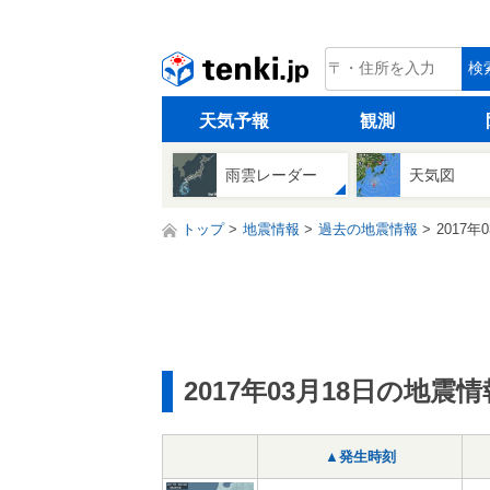
tenki.jp
検
天気予報
観測
雨雲レーダー
天気図
トップ
地震情報
過去の地震情報
2017年
2017年03月18日の地震情
▲発生時刻