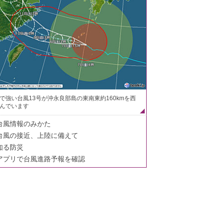
で強い台風13号が沖永良部島の東南東約160kmを西
んでいます
台風情報のみかた
台風の接近、上陸に備えて
知る防災
アプリで台風進路予報を確認