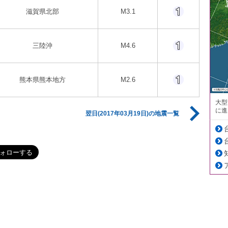
滋賀県北部
M3.1
三陸沖
M4.6
熊本県熊本地方
M2.6
大型
に進
翌日(2017年03月19日)の地震一覧