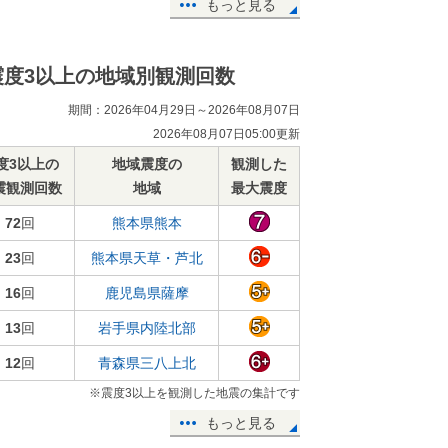
もっと見る
震度3以上の地域別観測回数
期間：2026年04月29日～2026年08月07日
2026年08月07日05:00更新
度3以上の
地域震度の
観測した
震観測回数
地域
最大震度
72
回
熊本県熊本
23
回
熊本県天草・芦北
16
回
鹿児島県薩摩
13
回
岩手県内陸北部
12
回
青森県三八上北
※震度3以上を観測した地震の集計です
もっと見る