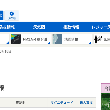
索
現在地
防災情報
天気図
指数情報
レジャー
PM2.5分布予測
地震情報
気
03月18日
報
台
震源地
マグニチュード
最大震度