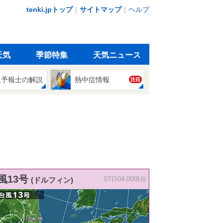
tenki.jpトップ
｜
サイトマップ
｜
ヘルプ
天気
季節特集
天気ニュース
象予報士の解説
熱中症情報
注目
風13号
(ドルフィン)
07日04:00現在