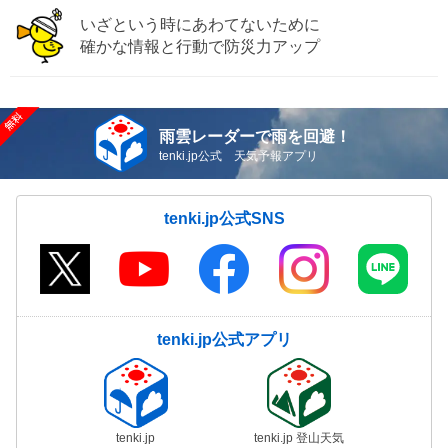
いざという時にあわてないために
確かな情報と行動で防災力アップ
雨雲レーダーで雨を回避！
tenki.jp公式 天気予報アプリ
tenki.jp公式SNS
tenki.jp公式アプリ
tenki.jp
tenki.jp 登山天気