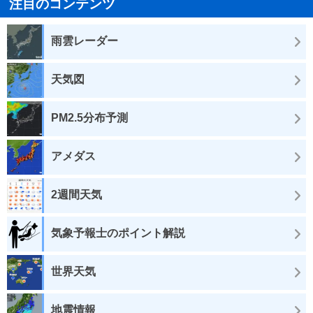
注目のコンテンツ
雨雲レーダー
天気図
PM2.5分布予測
アメダス
2週間天気
気象予報士のポイント解説
世界天気
地震情報