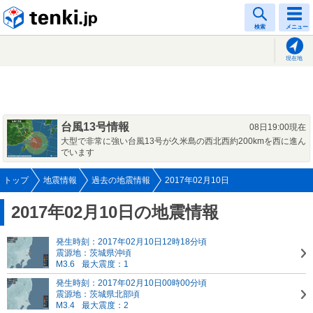
tenki.jp
検索
メニュー
現在地
台風13号情報
08日19:00現在
大型で非常に強い台風13号が久米島の西北西約200kmを西に進ん
でいます
トップ
地震情報
過去の地震情報
2017年02月10日
2017年02月10日の地震情報
発生時刻：2017年02月10日12時18分頃
震源地：茨城県沖頃
M3.6
最大震度：1
発生時刻：2017年02月10日00時00分頃
震源地：茨城県北部頃
M3.4
最大震度：2