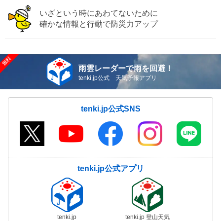
いざという時にあわてないために
確かな情報と行動で防災力アップ
雨雲レーダーで雨を回避！
tenki.jp公式 天気予報アプリ
tenki.jp公式SNS
tenki.jp公式アプリ
tenki.jp
tenki.jp 登山天気