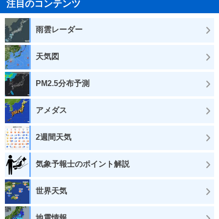
注目のコンテンツ
雨雲レーダー
天気図
PM2.5分布予測
アメダス
2週間天気
気象予報士のポイント解説
世界天気
地震情報