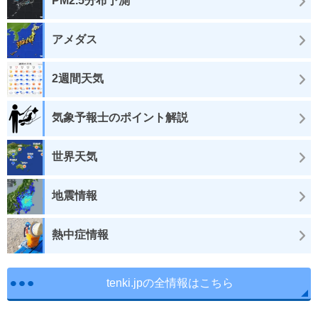
PM2.5分布予測
アメダス
2週間天気
気象予報士のポイント解説
世界天気
地震情報
熱中症情報
tenki.jpの全情報はこちら