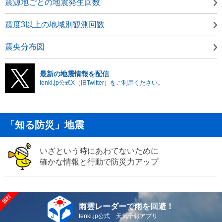
震源地ごとの地震発生回数
震度3以上の地域別観測回数
震央分布図
最新の地震情報を配信
tenki.jp公式X（旧Twitter）をご利用ください。
「知る防災」地震
いざという時にあわてないために
確かな情報と行動で防災力アップ
雨雲レーダーで雨を回避！
tenki.jp公式 天気予報アプリ