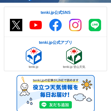
tenki.jp公式SNS
tenki.jp公式アプリ
tenki.jp
tenki.jp 登山天気