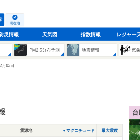
索
現在地
防災情報
天気図
指数情報
レジャー
PM2.5分布予測
地震情報
気
02月03日
報
台
震源地
▼マグニチュード
最大震度