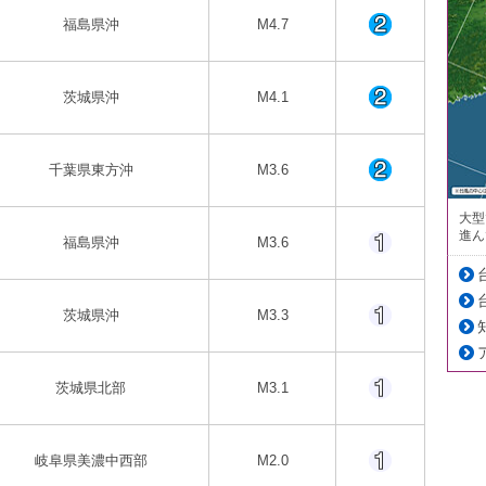
福島県沖
M4.7
茨城県沖
M4.1
千葉県東方沖
M3.6
大型
進ん
福島県沖
M3.6
茨城県沖
M3.3
茨城県北部
M3.1
岐阜県美濃中西部
M2.0