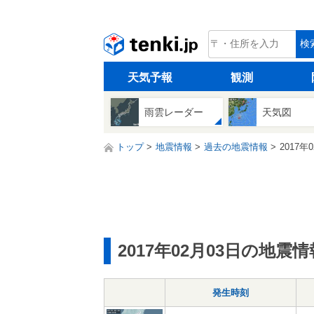
tenki.jp
検
天気予報
観測
雨雲レーダー
天気図
トップ
地震情報
過去の地震情報
2017年
2017年02月03日の地震情
発生時刻