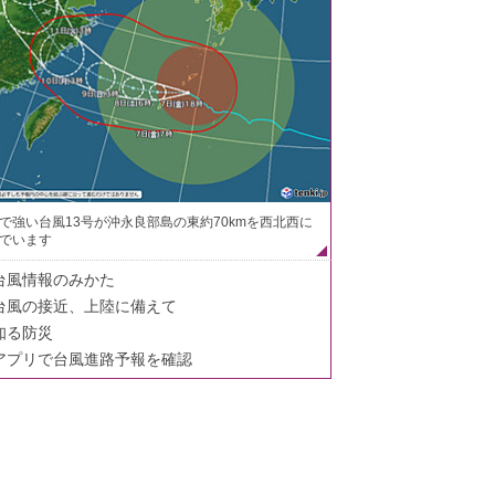
で強い台風13号が沖永良部島の東約70kmを西北西に
でいます
台風情報のみかた
台風の接近、上陸に備えて
知る防災
アプリで台風進路予報を確認