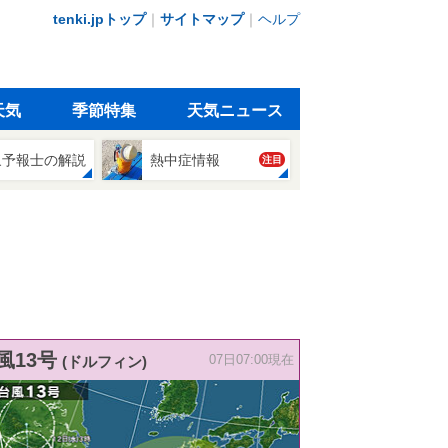
tenki.jpトップ
｜
サイトマップ
｜
ヘルプ
天気
季節特集
天気ニュース
象予報士の解説
熱中症情報
注目
風13号
(ドルフィン)
07日07:00現在