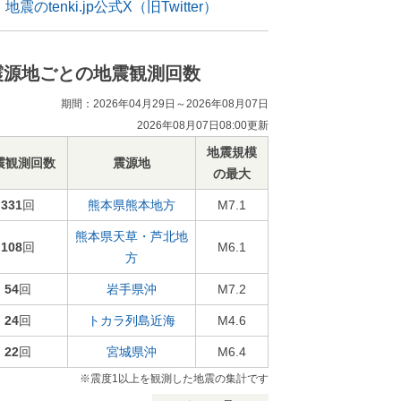
地震のtenki.jp公式X（旧Twitter）
震源地ごとの地震観測回数
期間：2026年04月29日～2026年08月07日
2026年08月07日08:00更新
地震規模
震観測回数
震源地
の最大
331
回
熊本県熊本地方
M7.1
熊本県天草・芦北地
108
回
M6.1
方
54
回
岩手県沖
M7.2
24
回
トカラ列島近海
M4.6
22
回
宮城県沖
M6.4
※震度1以上を観測した地震の集計です