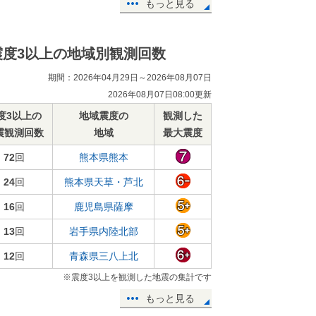
もっと見る
震度3以上の地域別観測回数
期間：2026年04月29日～2026年08月07日
2026年08月07日08:00更新
度3以上の
地域震度の
観測した
震観測回数
地域
最大震度
72
回
熊本県熊本
24
回
熊本県天草・芦北
16
回
鹿児島県薩摩
13
回
岩手県内陸北部
12
回
青森県三八上北
※震度3以上を観測した地震の集計です
もっと見る