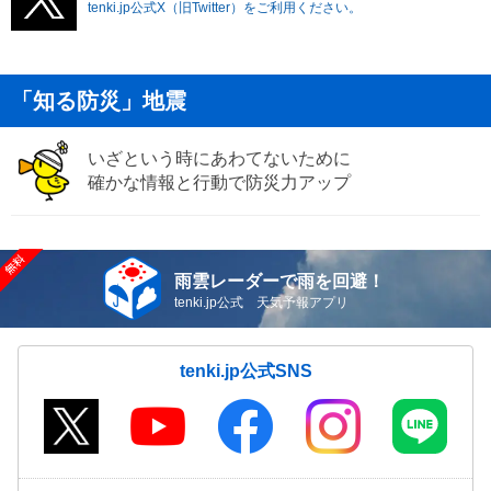
tenki.jp公式X（旧Twitter）をご利用ください。
「知る防災」地震
いざという時にあわてないために
確かな情報と行動で防災力アップ
雨雲レーダーで雨を回避！
tenki.jp公式 天気予報アプリ
tenki.jp公式SNS