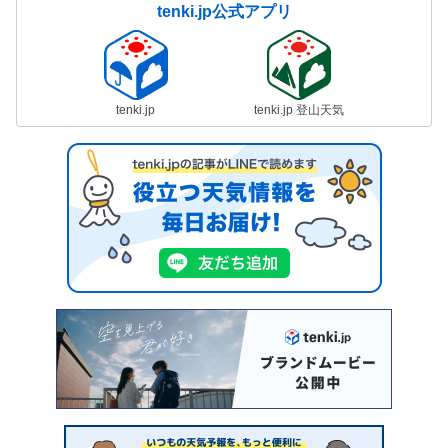
tenki.jp公式アプリ
tenki.jp
tenki.jp 登山天気