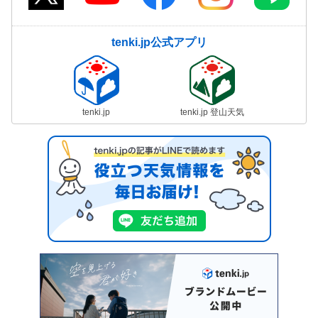
tenki.jp公式アプリ
tenki.jp
tenki.jp 登山天気