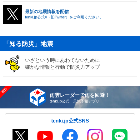
最新の地震情報を配信
tenki.jp公式X（旧Twitter）をご利用ください。
「知る防災」地震
いざという時にあわてないために
確かな情報と行動で防災力アップ
雨雲レーダーで雨を回避！
tenki.jp公式 天気予報アプリ
tenki.jp公式SNS