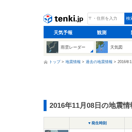
tenki.jp
検
天気予報
観測
雨雲レーダー
天気図
トップ
地震情報
過去の地震情報
2016年
2016年11月08日の地震情
▼発生時刻