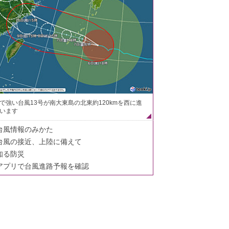
で強い台風13号が南大東島の北東約120kmを西に進
います
台風情報のみかた
台風の接近、上陸に備えて
知る防災
アプリで台風進路予報を確認