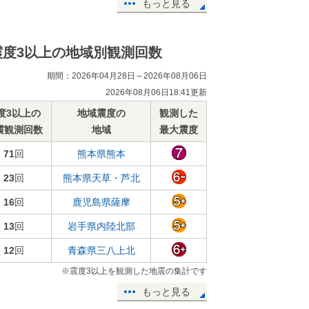
もっと見る
震度3以上の地域別観測回数
期間：2026年04月28日～2026年08月06日
2026年08月06日18:41更新
度3以上の
地域震度の
観測した
震観測回数
地域
最大震度
71
回
熊本県熊本
23
回
熊本県天草・芦北
16
回
鹿児島県薩摩
13
回
岩手県内陸北部
12
回
青森県三八上北
※震度3以上を観測した地震の集計です
もっと見る