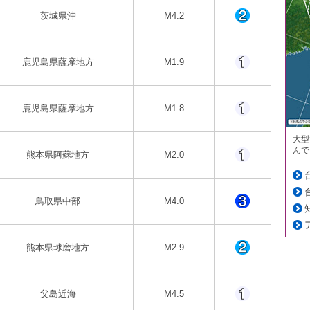
茨城県沖
M4.2
鹿児島県薩摩地方
M1.9
鹿児島県薩摩地方
M1.8
大型
んで
熊本県阿蘇地方
M2.0
鳥取県中部
M4.0
熊本県球磨地方
M2.9
父島近海
M4.5