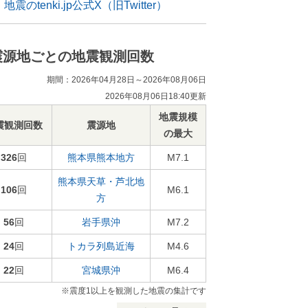
地震のtenki.jp公式X（旧Twitter）
震源地ごとの地震観測回数
期間：2026年04月28日～2026年08月06日
2026年08月06日18:40更新
地震規模
震観測回数
震源地
の最大
326
回
熊本県熊本地方
M7.1
熊本県天草・芦北地
106
回
M6.1
方
56
回
岩手県沖
M7.2
24
回
トカラ列島近海
M4.6
22
回
宮城県沖
M6.4
※震度1以上を観測した地震の集計です