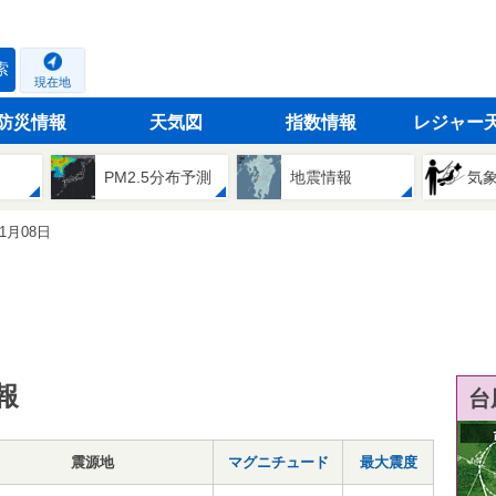
索
現在地
防災情報
天気図
指数情報
レジャー
PM2.5分布予測
地震情報
気
11月08日
報
台
震源地
マグニチュード
最大震度