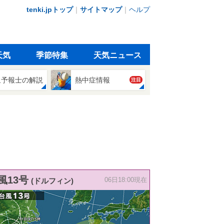
tenki.jpトップ
｜
サイトマップ
｜
ヘルプ
天気
季節特集
天気ニュース
象予報士の解説
熱中症情報
注目
風13号
(ドルフィン)
06日18:00現在