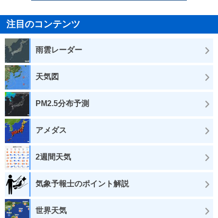
注目のコンテンツ
雨雲レーダー
天気図
PM2.5分布予測
アメダス
2週間天気
気象予報士のポイント解説
世界天気