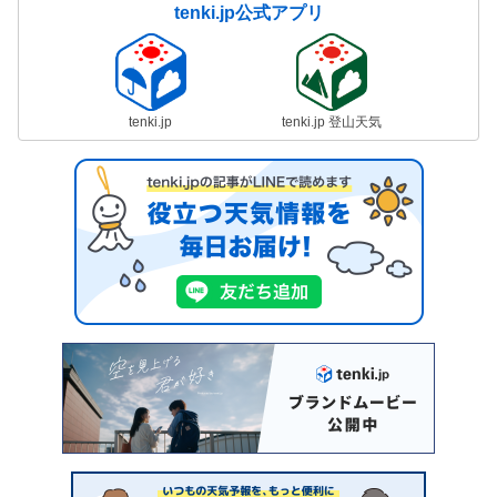
tenki.jp公式アプリ
tenki.jp
tenki.jp 登山天気