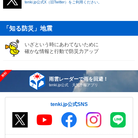
tenki.jp公式X（旧Twitter）をご利用ください。
「知る防災」地震
いざという時にあわてないために
確かな情報と行動で防災力アップ
雨雲レーダーで雨を回避！
tenki.jp公式 天気予報アプリ
tenki.jp公式SNS