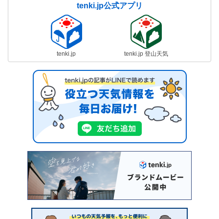
tenki.jp公式アプリ
tenki.jp
tenki.jp 登山天気