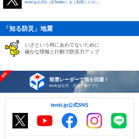
tenki.jp公式X（旧Twitter）をご利用ください。
「知る防災」地震
いざという時にあわてないために
確かな情報と行動で防災力アップ
雨雲レーダーで雨を回避！
tenki.jp公式 天気予報アプリ
tenki.jp公式SNS