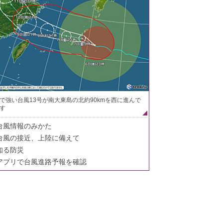
で強い台風13号が南大東島の北約90kmを西に進んで
す
台風情報のみかた
台風の接近、上陸に備えて
知る防災
アプリで台風進路予報を確認