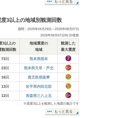
もっと見る
震度3以上の地域別観測回数
期間：2026年04月29日～2026年08月07日
2026年08月07日00:20更新
度3以上の
地域震度の
観測した
震観測回数
地域
最大震度
72
回
熊本県熊本
23
回
熊本県天草・芦北
16
回
鹿児島県薩摩
13
回
岩手県内陸北部
12
回
青森県三八上北
※震度3以上を観測した地震の集計です
もっと見る