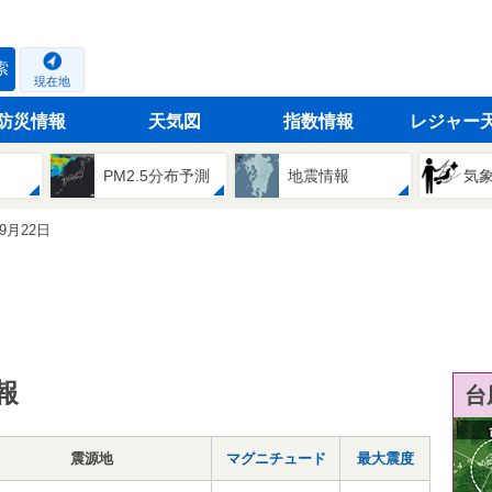
索
現在地
防災情報
天気図
指数情報
レジャー
PM2.5分布予測
地震情報
気
09月22日
報
台
震源地
マグニチュード
最大震度