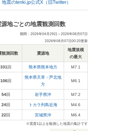
地震のtenki.jp公式X（旧Twitter）
震源地ごとの地震観測回数
期間：2026年04月29日～2026年08月07日
2026年08月07日00:20更新
地震規模
震観測回数
震源地
の最大
331
回
熊本県熊本地方
M7.1
熊本県天草・芦北地
106
回
M6.1
方
54
回
岩手県沖
M7.2
24
回
トカラ列島近海
M4.6
22
回
宮城県沖
M6.4
※震度1以上を観測した地震の集計です