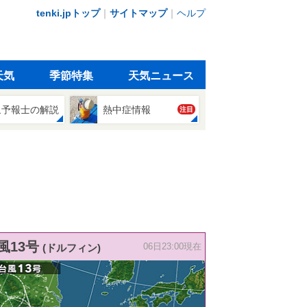
tenki.jpトップ
｜
サイトマップ
｜
ヘルプ
天気
季節特集
天気ニュース
象予報士の解説
熱中症情報
注目
風13号
(ドルフィン)
06日23:00現在