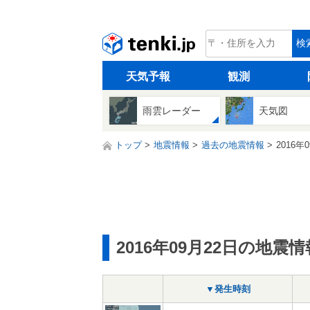
tenki.jp
検
天気予報
観測
雨雲レーダー
天気図
トップ
地震情報
過去の地震情報
2016年
2016年09月22日の地震情
▼発生時刻