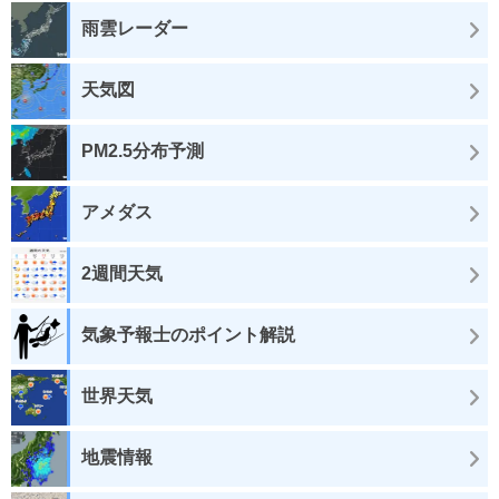
雨雲レーダー
天気図
PM2.5分布予測
アメダス
2週間天気
気象予報士のポイント解説
世界天気
地震情報