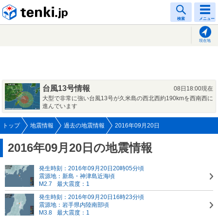
tenki.jp
検索
メニュー
現在地
台風13号情報
08日18:00現在
大型で非常に強い台風13号が久米島の西北西約190kmを西南西に
進んでいます
トップ
地震情報
過去の地震情報
2016年09月20日
2016年09月20日の地震情報
発生時刻：2016年09月20日20時05分頃
震源地：新島・神津島近海頃
M2.7
最大震度：1
発生時刻：2016年09月20日16時23分頃
震源地：岩手県内陸南部頃
M3.8
最大震度：1