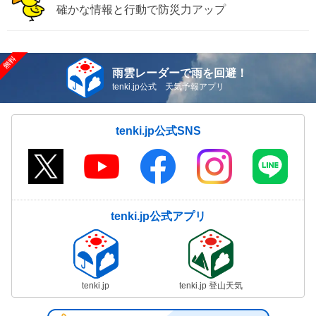
確かな情報と行動で防災力アップ
雨雲レーダーで雨を回避！
tenki.jp公式 天気予報アプリ
tenki.jp公式SNS
tenki.jp公式アプリ
tenki.jp
tenki.jp 登山天気