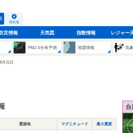
索
現在地
防災情報
天気図
指数情報
レジャー
PM2.5分布予測
地震情報
気
08月31日
報
台
震源地
マグニチュード
最大震度