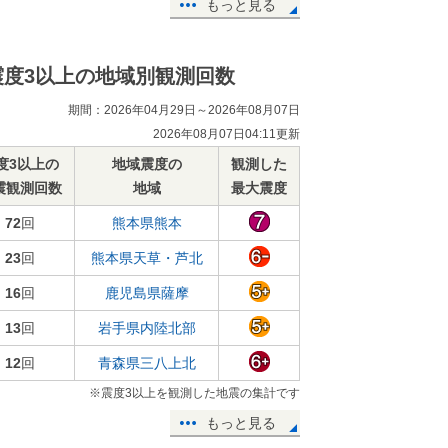
もっと見る
震度3以上の地域別観測回数
期間：2026年04月29日～2026年08月07日
2026年08月07日04:11更新
度3以上の
地域震度の
観測した
震観測回数
地域
最大震度
72
回
熊本県熊本
23
回
熊本県天草・芦北
16
回
鹿児島県薩摩
13
回
岩手県内陸北部
12
回
青森県三八上北
※震度3以上を観測した地震の集計です
もっと見る