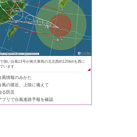
で強い台風13号が南大東島の北北西約120kmを西に
でいます
台風情報のみかた
台風の接近、上陸に備えて
知る防災
アプリで台風進路予報を確認