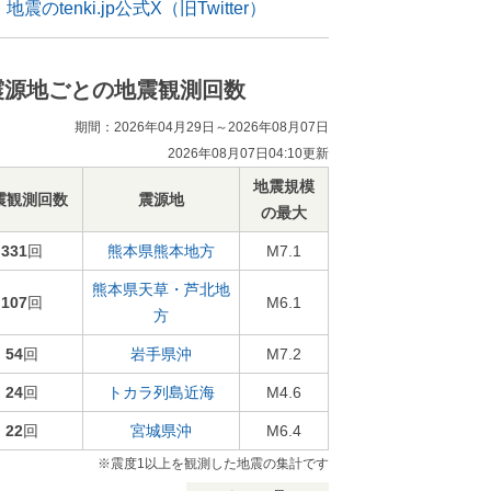
地震のtenki.jp公式X（旧Twitter）
震源地ごとの地震観測回数
期間：2026年04月29日～2026年08月07日
2026年08月07日04:10更新
地震規模
震観測回数
震源地
の最大
331
回
熊本県熊本地方
M7.1
熊本県天草・芦北地
107
回
M6.1
方
54
回
岩手県沖
M7.2
24
回
トカラ列島近海
M4.6
22
回
宮城県沖
M6.4
※震度1以上を観測した地震の集計です