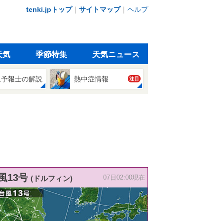
tenki.jpトップ
｜
サイトマップ
｜
ヘルプ
天気
季節特集
天気ニュース
象予報士の解説
熱中症情報
注目
風13号
(ドルフィン)
07日02:00現在