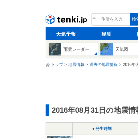
tenki.jp
検
天気予報
観測
雨雲レーダー
天気図
トップ
地震情報
過去の地震情報
2016年
2016年08月31日の地震情
▼発生時刻