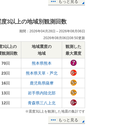
もっと見る
震度3以上の地域別観測回数
期間：2026年04月28日～2026年08月06日
2026年08月06日08:50更新
度3以上の
地域震度の
観測した
震観測回数
地域
最大震度
70
回
熊本県熊本
23
回
熊本県天草・芦北
16
回
鹿児島県薩摩
13
回
岩手県内陸北部
12
回
青森県三八上北
※震度3以上を観測した地震の集計です
もっと見る