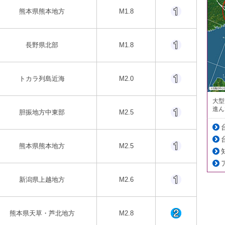
熊本県熊本地方
M1.8
長野県北部
M1.8
トカラ列島近海
M2.0
大型
進ん
胆振地方中東部
M2.5
熊本県熊本地方
M2.5
新潟県上越地方
M2.6
熊本県天草・芦北地方
M2.8