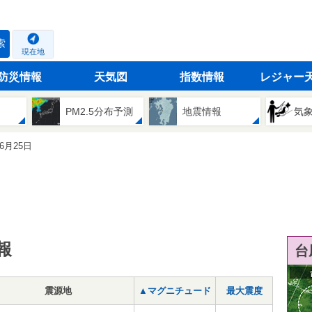
索
現在地
防災情報
天気図
指数情報
レジャー
PM2.5分布予測
地震情報
気
06月25日
報
台
震源地
▲マグニチュード
最大震度