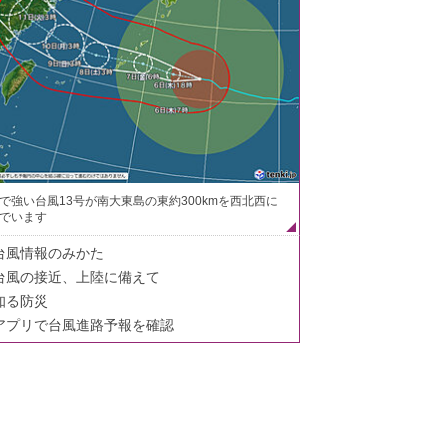
で強い台風13号が南大東島の東約300kmを西北西に
でいます
台風情報のみかた
台風の接近、上陸に備えて
知る防災
アプリで台風進路予報を確認