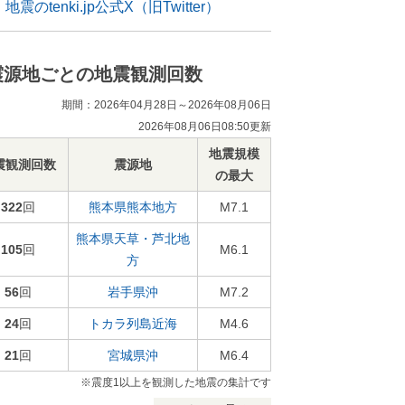
地震のtenki.jp公式X（旧Twitter）
震源地ごとの地震観測回数
期間：2026年04月28日～2026年08月06日
2026年08月06日08:50更新
地震規模
震観測回数
震源地
の最大
322
回
熊本県熊本地方
M7.1
熊本県天草・芦北地
105
回
M6.1
方
56
回
岩手県沖
M7.2
24
回
トカラ列島近海
M4.6
21
回
宮城県沖
M6.4
※震度1以上を観測した地震の集計です