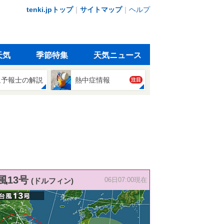
tenki.jpトップ
｜
サイトマップ
｜
ヘルプ
天気
季節特集
天気ニュース
象予報士の解説
熱中症情報
注目
風13号
(ドルフィン)
06日07:00現在