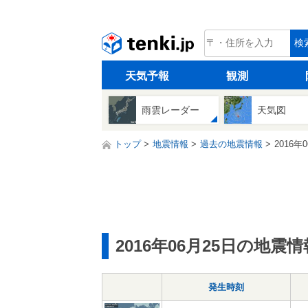
tenki.jp
検
天気予報
観測
雨雲レーダー
天気図
トップ
地震情報
過去の地震情報
2016年
2016年06月25日の地震情
発生時刻