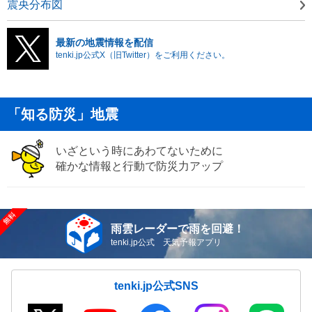
震央分布図
最新の地震情報を配信
tenki.jp公式X（旧Twitter）をご利用ください。
「知る防災」地震
いざという時にあわてないために
確かな情報と行動で防災力アップ
雨雲レーダーで雨を回避！
tenki.jp公式 天気予報アプリ
tenki.jp公式SNS