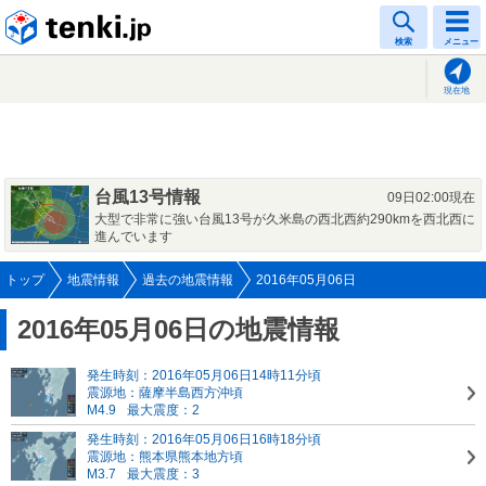
tenki.jp
検索
メニュー
現在地
台風13号情報
09日02:00現在
大型で非常に強い台風13号が久米島の西北西約290kmを西北西に
進んでいます
トップ
地震情報
過去の地震情報
2016年05月06日
2016年05月06日の地震情報
発生時刻：2016年05月06日14時11分頃
震源地：薩摩半島西方沖頃
M4.9
最大震度：2
発生時刻：2016年05月06日16時18分頃
震源地：熊本県熊本地方頃
M3.7
最大震度：3