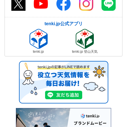
tenki.jp公式アプリ
tenki.jp
tenki.jp 登山天気