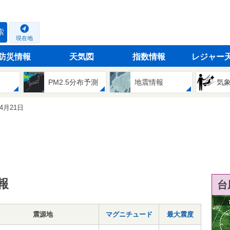
索
現在地
防災情報
天気図
指数情報
レジャー
PM2.5分布予測
地震情報
気
04月21日
報
台
震源地
マグニチュード
最大震度