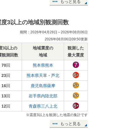
もっと見る
震度3以上の地域別観測回数
期間：2026年04月28日～2026年08月06日
2026年08月06日09:50更新
度3以上の
地域震度の
観測した
震観測回数
地域
最大震度
70
回
熊本県熊本
23
回
熊本県天草・芦北
16
回
鹿児島県薩摩
13
回
岩手県内陸北部
12
回
青森県三八上北
※震度3以上を観測した地震の集計です
もっと見る