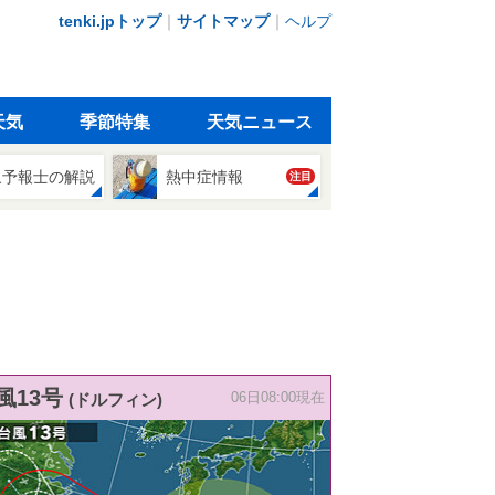
tenki.jpトップ
｜
サイトマップ
｜
ヘルプ
天気
季節特集
天気ニュース
象予報士の解説
熱中症情報
注目
風13号
(ドルフィン)
06日08:00現在