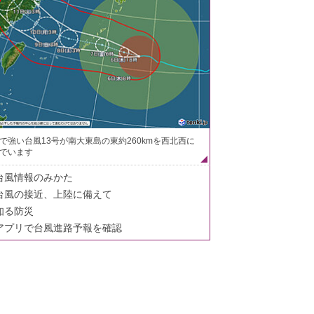
で強い台風13号が南大東島の東約260kmを西北西に
でいます
台風情報のみかた
台風の接近、上陸に備えて
知る防災
アプリで台風進路予報を確認