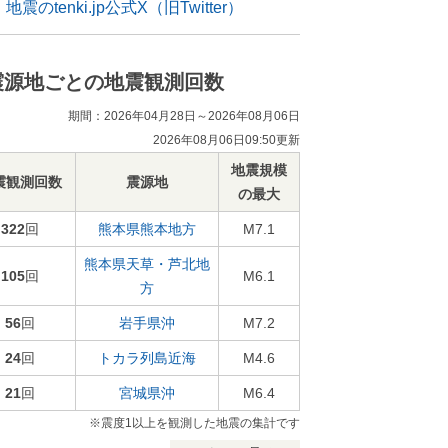
地震のtenki.jp公式X（旧Twitter）
震源地ごとの地震観測回数
期間：2026年04月28日～2026年08月06日
2026年08月06日09:50更新
地震規模
震観測回数
震源地
の最大
322
回
熊本県熊本地方
M7.1
熊本県天草・芦北地
105
回
M6.1
方
56
回
岩手県沖
M7.2
24
回
トカラ列島近海
M4.6
21
回
宮城県沖
M6.4
※震度1以上を観測した地震の集計です