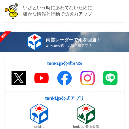
いざという時にあわてないために
確かな情報と行動で防災力アップ
雨雲レーダーで雨を回避！
tenki.jp公式 天気予報アプリ
tenki.jp公式SNS
tenki.jp公式アプリ
tenki.jp
tenki.jp 登山天気