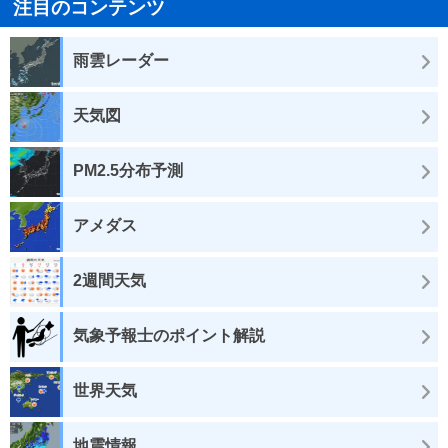
注目のコンテンツ
雨雲レーダー
天気図
PM2.5分布予測
アメダス
2週間天気
気象予報士のポイント解説
世界天気
地震情報