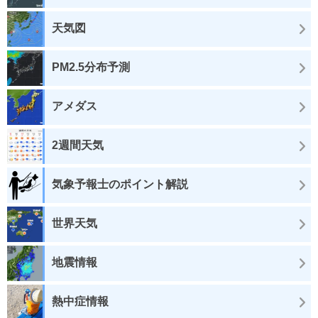
天気図
PM2.5分布予測
アメダス
2週間天気
気象予報士のポイント解説
世界天気
地震情報
熱中症情報