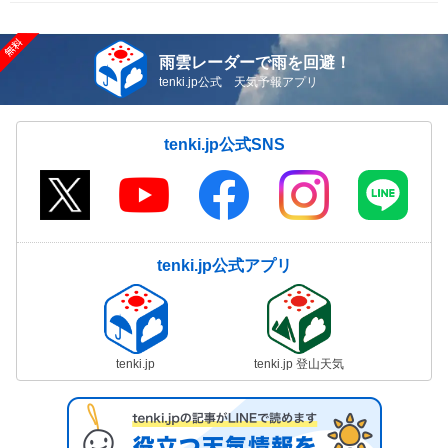
雨雲レーダーで雨を回避！
tenki.jp公式 天気予報アプリ
tenki.jp公式SNS
tenki.jp公式アプリ
tenki.jp
tenki.jp 登山天気