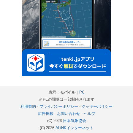
表示：
モバイル
｜
PC
※PCの閲覧は一部制限されます
利用規約
-
プライバシーポリシー
-
クッキーポリシー
広告掲載
-
お問い合わせ
-
ヘルプ
(C) 2026
日本気象協会
(C) 2026
ALiNKインターネット