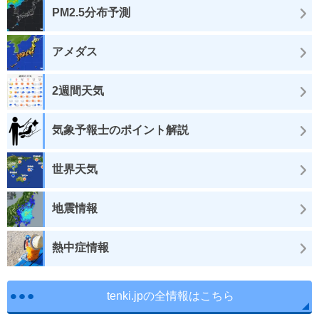
PM2.5分布予測
アメダス
2週間天気
気象予報士のポイント解説
世界天気
地震情報
熱中症情報
tenki.jpの全情報はこちら