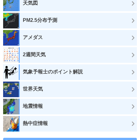
天気図
PM2.5分布予測
アメダス
2週間天気
気象予報士のポイント解説
世界天気
地震情報
熱中症情報