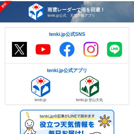
雨雲レーダーで雨を回避！
tenki.jp公式 天気予報アプリ
tenki.jp公式SNS
tenki.jp公式アプリ
tenki.jp
tenki.jp 登山天気