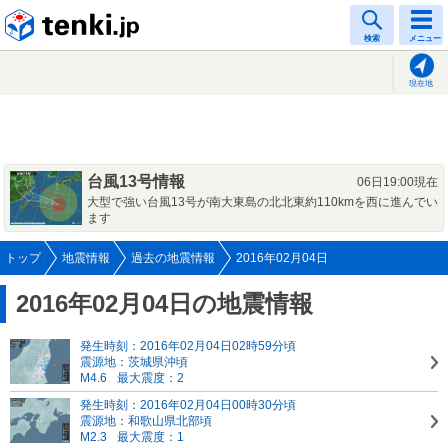
tenki.jp
検索
メニュー
現在地
台風13号情報
06日19:00現在
大型で強い台風13号が南大東島の北北東約110kmを西に進んでい
ます
トップ
地震情報
過去の地震情報
2016年02月04日
2016年02月04日の地震情報
発生時刻：2016年02月04日02時59分頃
震源地：茨城県沖頃
M4.6
最大震度：2
発生時刻：2016年02月04日00時30分頃
震源地：和歌山県北部頃
M2.3
最大震度：1