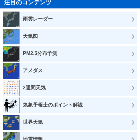
注目のコンテンツ
雨雲レーダー
天気図
PM2.5分布予測
アメダス
2週間天気
気象予報士のポイント解説
世界天気
地震情報