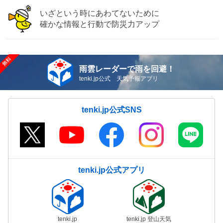
いざという時にあわてないために
確かな情報と行動で防災力アップ
雨雲レーダーで雨を回避！
tenki.jp公式 天気予報アプリ
tenki.jp公式SNS
tenki.jp公式アプリ
tenki.jp
tenki.jp 登山天気