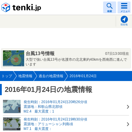
tenki.jp
検索
メニュー
現在地
台風13号情報
07日13:00現在
大型で強い台風13号が名護市の北北東約40kmを西南西に進んで
います
トップ
地震情報
過去の地震情報
2016年01月24日
2016年01月24日の地震情報
発生時刻：2016年01月24日20時26分頃
震源地：和歌山県北部頃
M2.4
最大震度：1
発生時刻：2016年01月24日19時30分頃
震源地：アリューシャン列島頃
M7.1
最大震度：