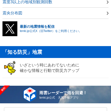
震度3以上の地域別観測回数
震央分布図
最新の地震情報を配信
tenki.jp公式X（旧Twitter）をご利用ください。
「知る防災」地震
いざという時にあわてないために
確かな情報と行動で防災力アップ
雨雲レーダーで雨を回避！
tenki.jp公式 天気予報アプリ