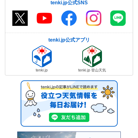
tenki.jp公式SNS
tenki.jp公式アプリ
tenki.jp
tenki.jp 登山天気