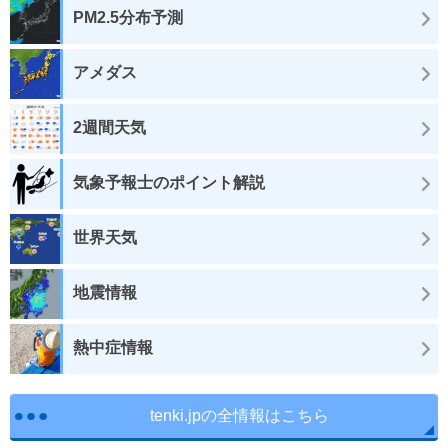
PM2.5分布予測
アメダス
2週間天気
気象予報士のポイント解説
世界天気
地震情報
熱中症情報
tenki.jpの全情報はこちら