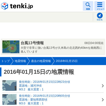
tenki.jp
検索
メニュー
現在地
台風13号情報
08日04:00現在
大型で非常に強い台風13号が久米島の北北西約40kmを南南西に
進んでいます
トップ
地震情報
過去の地震情報
2016年01月15日
2016年01月15日の地震情報
発生時刻：2016年01月15日22時23分頃
震源地：浦河沖頃
M3.2
最大震度：1
発生時刻：2016年01月15日20時05分頃
震源地：愛知県西部頃
M3.0
最大震度：1