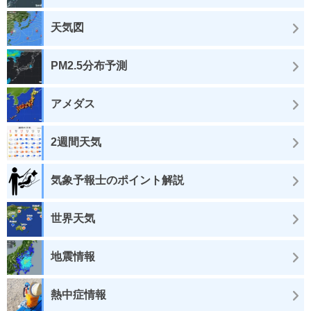
天気図
PM2.5分布予測
アメダス
2週間天気
気象予報士のポイント解説
世界天気
地震情報
熱中症情報