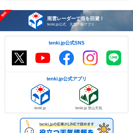
雨雲レーダーで雨を回避！
tenki.jp公式 天気予報アプリ
tenki.jp公式SNS
tenki.jp公式アプリ
tenki.jp
tenki.jp 登山天気