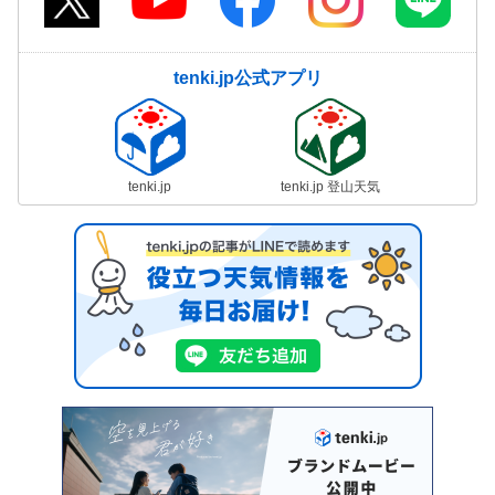
tenki.jp公式アプリ
tenki.jp
tenki.jp 登山天気