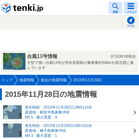
tenki.jp
検索
メニュー
現在地
台風13号情報
07日08:00現在
大型で強い台風13号が沖永良部島の東南東約50kmを西北西に進
んでいます
トップ
地震情報
過去の地震情報
2015年11月28日
2015年11月28日の地震情報
発生時刻：2015年11月28日11時51分頃
震源地：根室半島南東沖頃
M5.5
最大震度：4
発生時刻：2015年11月28日21時13分頃
震源地：種子島南東沖頃
M4.3
最大震度：1