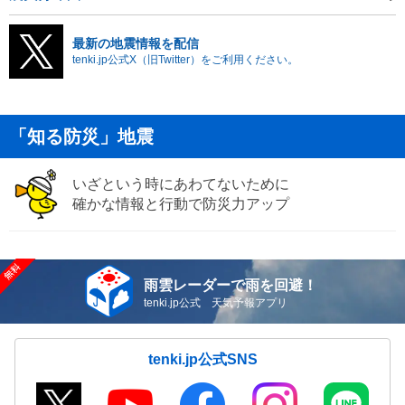
最新の地震情報を配信
tenki.jp公式X（旧Twitter）をご利用ください。
「知る防災」地震
いざという時にあわてないために
確かな情報と行動で防災力アップ
雨雲レーダーで雨を回避！
tenki.jp公式 天気予報アプリ
tenki.jp公式SNS