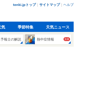
tenki.jpトップ
｜
サイトマップ
｜
ヘルプ
天気
季節特集
天気ニュース
象予報士の解説
熱中症情報
注目