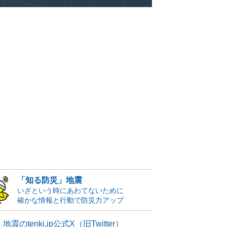
「知る防災」地震
いざという時にあわてないために
確かな情報と行動で防災力アップ
地震のtenki.jp公式X（旧Twitter）