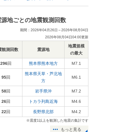
震源地ごとの地震観測回数
期間：2026年04月26日～2026年08月04日
2026年08月04日04:00更新
地震規模
震観測回数
震源地
の最大
296
回
熊本県熊本地方
M7.1
熊本県天草・芦北地
95
回
M6.1
方
58
回
岩手県沖
M7.2
26
回
トカラ列島近海
M4.6
22
回
長野県北部
M4.2
※震度1以上を観測した地震の集計です
もっと見る