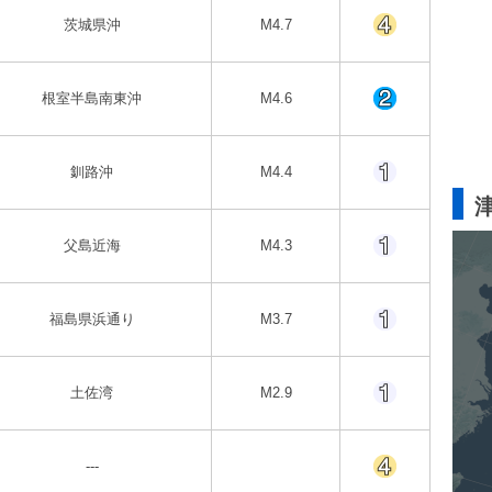
茨城県沖
M4.7
根室半島南東沖
M4.6
釧路沖
M4.4
父島近海
M4.3
福島県浜通り
M3.7
土佐湾
M2.9
---