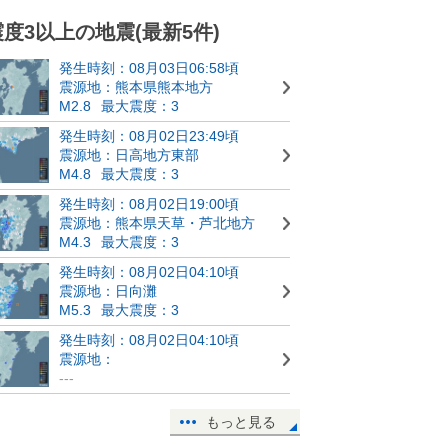
震度3以上の地震(最新5件)
発生時刻：08月03日06:58頃
震源地：熊本県熊本地方
M2.8
最大震度：3
発生時刻：08月02日23:49頃
震源地：日高地方東部
M4.8
最大震度：3
発生時刻：08月02日19:00頃
震源地：熊本県天草・芦北地方
M4.3
最大震度：3
発生時刻：08月02日04:10頃
震源地：日向灘
M5.3
最大震度：3
発生時刻：08月02日04:10頃
震源地：
---
もっと見る