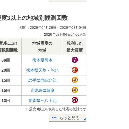
震度3以上の地域別観測回数
期間：2026年04月26日～2026年08月04日
2026年08月04日04:00更新
度3以上の
地域震度の
観測した
震観測回数
地域
最大震度
66
回
熊本県熊本
20
回
熊本県天草・芦北
15
回
岩手県内陸北部
15
回
鹿児島県薩摩
13
回
青森県三八上北
※震度3以上を観測した地震の集計です
もっと見る