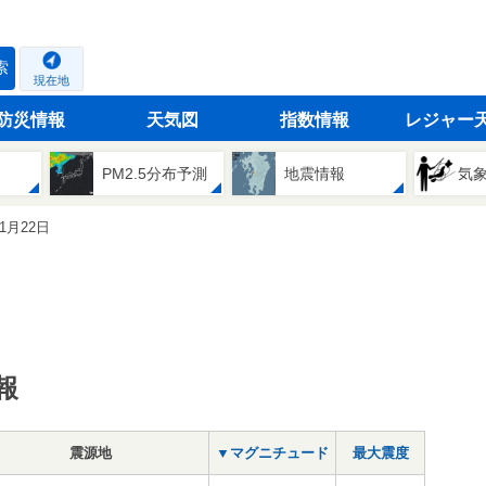
索
現在地
防災情報
天気図
指数情報
レジャー
PM2.5分布予測
地震情報
気
11月22日
報
震源地
▼マグニチュード
最大震度