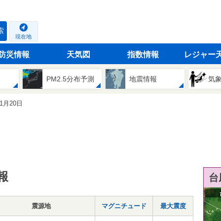
索
現在地
防災情報
天気図
指数情報
レジャー
PM2.5分布予測
地震情報
気
11月20日
報
台
震源地
マグニチュード
最大震度