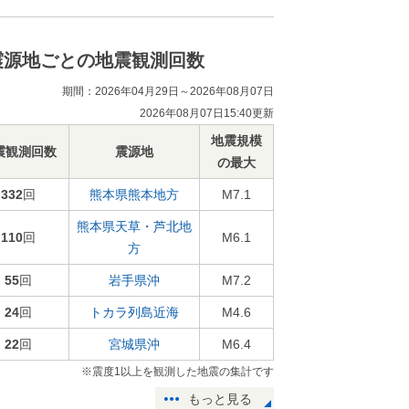
震源地ごとの地震観測回数
期間：2026年04月29日～2026年08月07日
2026年08月07日15:40更新
地震規模
震観測回数
震源地
の最大
332
回
熊本県熊本地方
M7.1
熊本県天草・芦北地
110
回
M6.1
方
55
回
岩手県沖
M7.2
24
回
トカラ列島近海
M4.6
22
回
宮城県沖
M6.4
※震度1以上を観測した地震の集計です
もっと見る