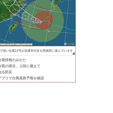
で強い台風13号が名護市付近を西南西に進んでいます
台風情報のみかた
台風の接近、上陸に備えて
知る防災
アプリで台風進路予報を確認