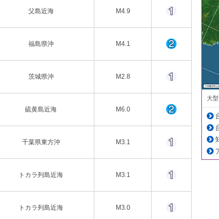
父島近海
M4.9
福島県沖
M4.1
茨城県沖
M2.8
大型
硫黄島近海
M6.0
千葉県東方沖
M3.1
トカラ列島近海
M3.1
トカラ列島近海
M3.0