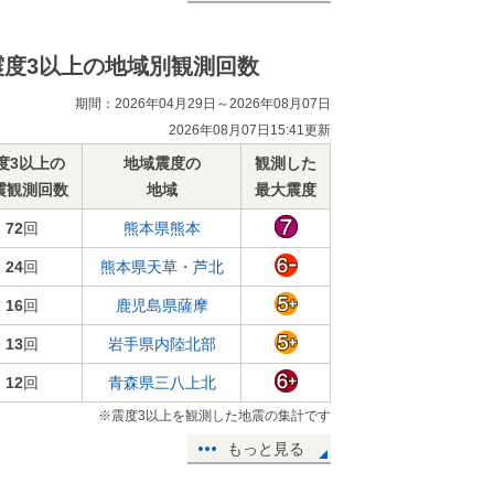
震度3以上の地域別観測回数
期間：2026年04月29日～2026年08月07日
2026年08月07日15:41更新
度3以上の
地域震度の
観測した
震観測回数
地域
最大震度
72
回
熊本県熊本
24
回
熊本県天草・芦北
16
回
鹿児島県薩摩
13
回
岩手県内陸北部
12
回
青森県三八上北
※震度3以上を観測した地震の集計です
もっと見る