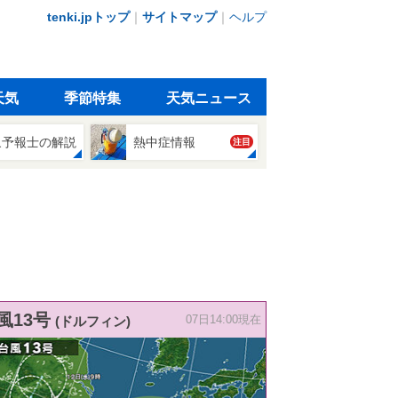
tenki.jpトップ
｜
サイトマップ
｜
ヘルプ
天気
季節特集
天気ニュース
象予報士の解説
熱中症情報
注目
風13号
(ドルフィン)
07日14:00現在