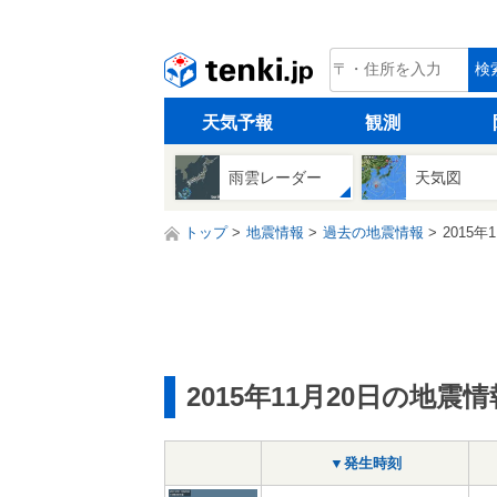
tenki.jp
検
天気予報
観測
雨雲レーダー
天気図
トップ
地震情報
過去の地震情報
2015年
2015年11月20日の地震情
▼発生時刻