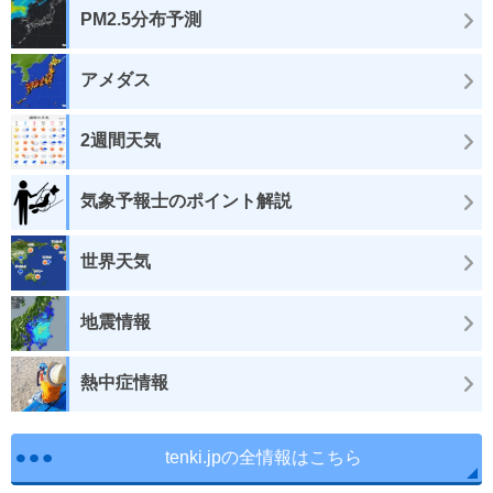
PM2.5分布予測
アメダス
2週間天気
気象予報士のポイント解説
世界天気
地震情報
熱中症情報
tenki.jpの全情報はこちら