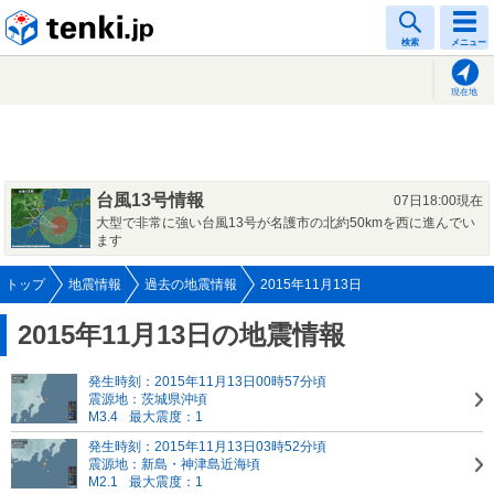
tenki.jp
検索
メニュー
現在地
台風13号情報
07日18:00現在
大型で非常に強い台風13号が名護市の北約50kmを西に進んでい
ます
トップ
地震情報
過去の地震情報
2015年11月13日
2015年11月13日の地震情報
発生時刻：2015年11月13日00時57分頃
震源地：茨城県沖頃
M3.4
最大震度：1
発生時刻：2015年11月13日03時52分頃
震源地：新島・神津島近海頃
M2.1
最大震度：1