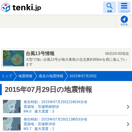
tenki.jp
検索
メニュー
現在地
台風13号情報
06日20:00現在
大型で強い台風13号が南大東島の北北東約90kmを西に進んでい
ます
トップ
地震情報
過去の地震情報
2015年07月29日
2015年07月29日の地震情報
発生時刻：2015年07月29日21時34分頃
震源地：茨城県南部頃
M4.0
最大震度：3
発生時刻：2015年07月29日13時53分頃
震源地：茨城県沖頃
M3.7
最大震度：1