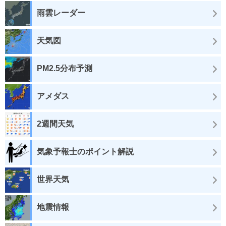
雨雲レーダー
天気図
PM2.5分布予測
アメダス
2週間天気
気象予報士のポイント解説
世界天気
地震情報