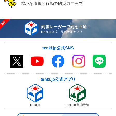
確かな情報と行動で防災力アップ
雨雲レーダーで雨を回避！
tenki.jp公式 天気予報アプリ
tenki.jp公式SNS
tenki.jp公式アプリ
tenki.jp
tenki.jp 登山天気