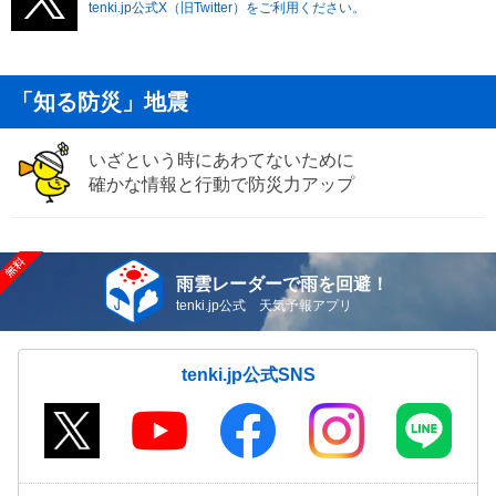
tenki.jp公式X（旧Twitter）をご利用ください。
「知る防災」地震
いざという時にあわてないために
確かな情報と行動で防災力アップ
雨雲レーダーで雨を回避！
tenki.jp公式 天気予報アプリ
tenki.jp公式SNS