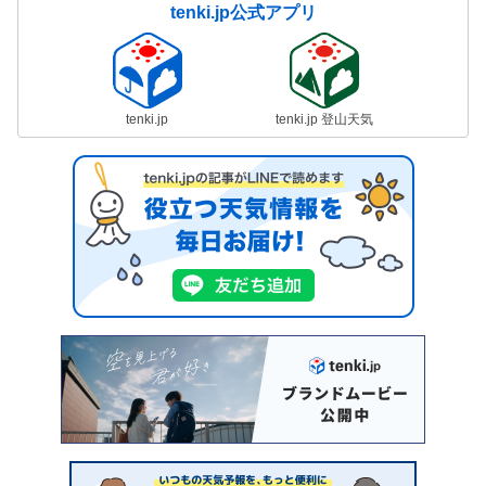
tenki.jp公式アプリ
tenki.jp
tenki.jp 登山天気