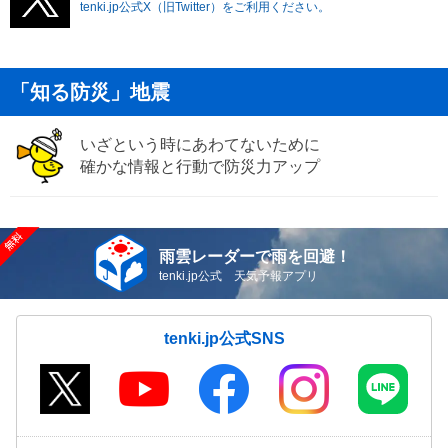
tenki.jp公式X（旧Twitter）をご利用ください。
「知る防災」地震
いざという時にあわてないために
確かな情報と行動で防災力アップ
雨雲レーダーで雨を回避！
tenki.jp公式 天気予報アプリ
tenki.jp公式SNS