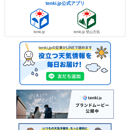
tenki.jp公式アプリ
tenki.jp
tenki.jp 登山天気