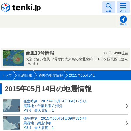
tenki.jp
検索
メニュー
現在地
台風13号情報
06日14:00現在
大型で強い台風13号が南大東島の東北東約190kmを西北西に進ん
でいます
トップ
地震情報
過去の地震情報
2015年05月14日
2015年05月14日の地震情報
発生時刻：2015年05月14日06時17分頃
震源地：千葉県東方沖頃
M3.6
最大震度：1
発生時刻：2015年05月14日09時33分頃
震源地：網走沖頃
M3.9
最大震度：1