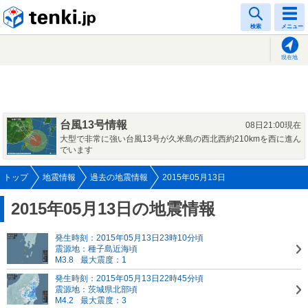
tenki.jp
検索
メニュー
現在地
台風13号情報
08日21:00現在
大型で非常に強い台風13号が久米島の西北西約210kmを西に進ん
でいます
トップ
地震情報
過去の地震情報
2015年05月13日
2015年05月13日の地震情報
発生時刻：2015年05月13日23時10分頃
震源地：種子島近海頃
M3.8
最大震度：1
発生時刻：2015年05月13日22時45分頃
震源地：茨城県北部頃
M4.2
最大震度：3