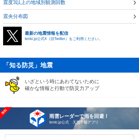
震度3以上の地域別観測回数
震央分布図
最新の地震情報を配信
tenki.jp公式X（旧Twitter）をご利用ください。
「知る防災」地震
いざという時にあわてないために
確かな情報と行動で防災力アップ
雨雲レーダーで雨を回避！
tenki.jp公式 天気予報アプリ