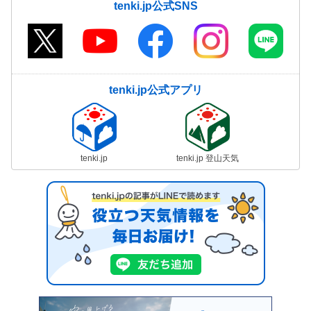
tenki.jp公式SNS
tenki.jp公式アプリ
tenki.jp
tenki.jp 登山天気