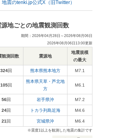
地震のtenki.jp公式X（旧Twitter）
震源地ごとの地震観測回数
期間：2026年04月28日～2026年08月06日
2026年08月06日13:00更新
地震規模
震観測回数
震源地
の最大
324
回
熊本県熊本地方
M7.1
熊本県天草・芦北地
105
回
M6.1
方
56
回
岩手県沖
M7.2
24
回
トカラ列島近海
M4.6
21
回
宮城県沖
M6.4
※震度1以上を観測した地震の集計です