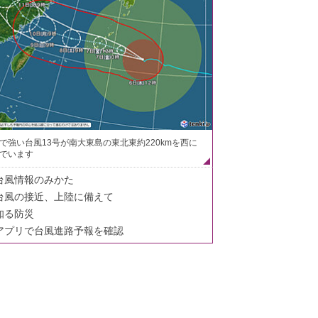
で強い台風13号が南大東島の東北東約220kmを西に
でいます
台風情報のみかた
台風の接近、上陸に備えて
知る防災
アプリで台風進路予報を確認