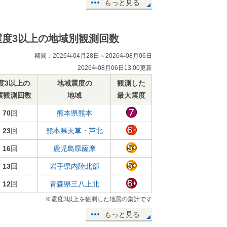
もっと見る
震度3以上の地域別観測回数
期間：2026年04月28日～2026年08月06日
2026年08月06日13:00更新
度3以上の
地域震度の
観測した
震観測回数
地域
最大震度
70
回
熊本県熊本
23
回
熊本県天草・芦北
16
回
鹿児島県薩摩
13
回
岩手県内陸北部
12
回
青森県三八上北
※震度3以上を観測した地震の集計です
もっと見る