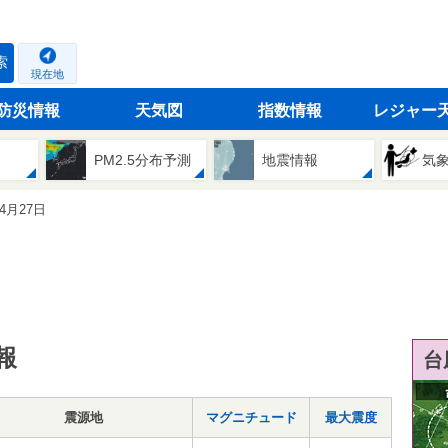
索
現在地
防災情報
天気図
指数情報
レジャー
PM2.5分布予測
地震情報
気
04月27日
報
台
震源地
マグニチュード
最大震度