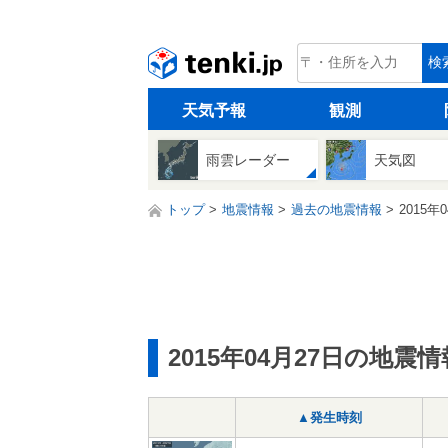
tenki.jp
検
天気予報
観測
雨雲レーダー
天気図
トップ
地震情報
過去の地震情報
2015年
2015年04月27日の地震情
▲発生時刻