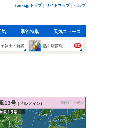
tenki.jpトップ
｜
サイトマップ
｜
ヘルプ
天気
季節特集
天気ニュース
象予報士の解説
熱中症情報
注目
風13号
(ドルフィン)
06日12:00現在