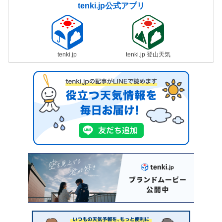
tenki.jp公式アプリ
tenki.jp
tenki.jp 登山天気