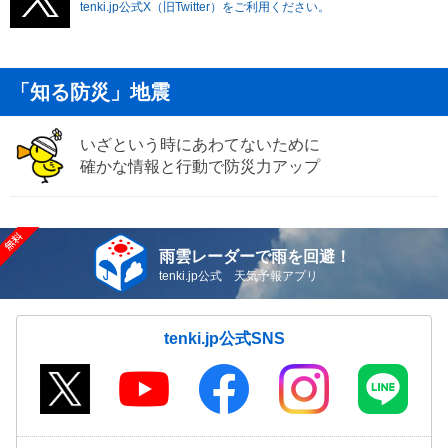
tenki.jp公式X（旧Twitter）をご利用ください。
「知る防災」地震
いざという時にあわてないために
確かな情報と行動で防災力アップ
雨雲レーダーで雨を回避！
tenki.jp公式 天気予報アプリ
tenki.jp公式SNS