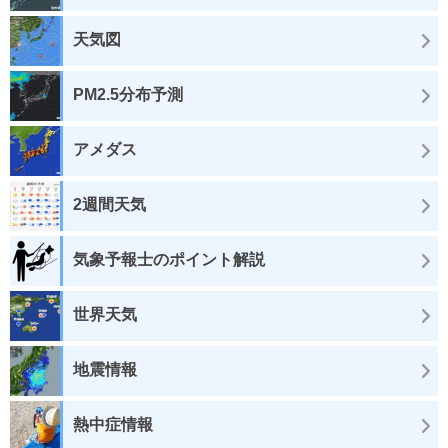
天気図
PM2.5分布予測
アメダス
2週間天気
気象予報士のポイント解説
世界天気
地震情報
熱中症情報