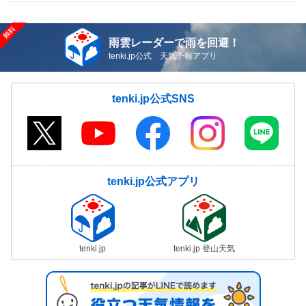
雨雲レーダーで雨を回避！
tenki.jp公式 天気予報アプリ
tenki.jp公式SNS
tenki.jp公式アプリ
tenki.jp
tenki.jp 登山天気