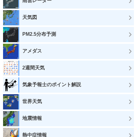
雨雲レーダー
天気図
PM2.5分布予測
アメダス
2週間天気
気象予報士のポイント解説
世界天気
地震情報
熱中症情報