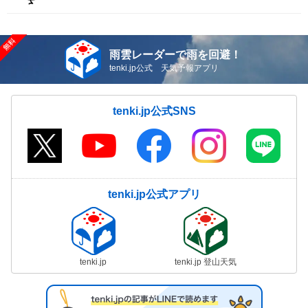
雨雲レーダーで雨を回避！
tenki.jp公式 天気予報アプリ
tenki.jp公式SNS
tenki.jp公式アプリ
tenki.jp
tenki.jp 登山天気