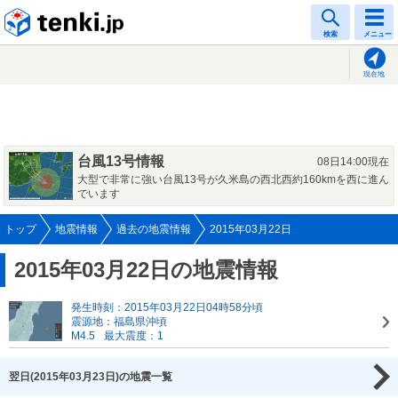
tenki.jp
検索
メニュー
現在地
台風13号情報
08日14:00現在
大型で非常に強い台風13号が久米島の西北西約160kmを西に進ん
でいます
トップ
地震情報
過去の地震情報
2015年03月22日
2015年03月22日の地震情報
発生時刻：2015年03月22日04時58分頃
震源地：福島県沖頃
M4.5
最大震度：1
翌日(2015年03月23日)の地震一覧