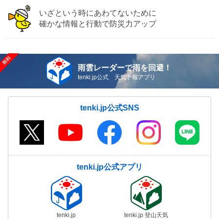
いざという時にあわてないために
確かな情報と行動で防災力アップ
雨雲レーダーで雨を回避！
tenki.jp公式 天気予報アプリ
tenki.jp公式SNS
tenki.jp公式アプリ
tenki.jp
tenki.jp 登山天気