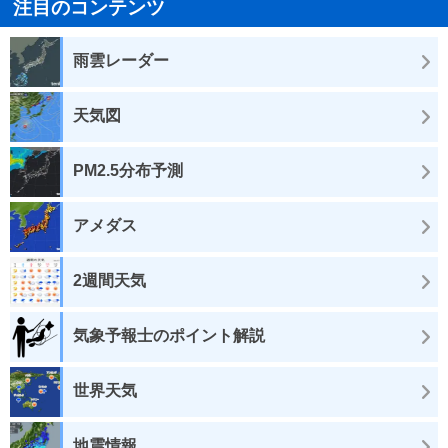
注目のコンテンツ
雨雲レーダー
天気図
PM2.5分布予測
アメダス
2週間天気
気象予報士のポイント解説
世界天気
地震情報