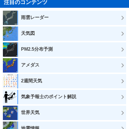
注目のコンテンツ
雨雲レーダー
天気図
PM2.5分布予測
アメダス
2週間天気
気象予報士のポイント解説
世界天気
地震情報