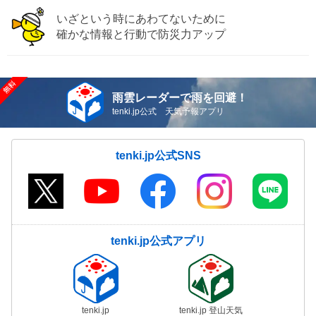
いざという時にあわてないために
確かな情報と行動で防災力アップ
雨雲レーダーで雨を回避！
tenki.jp公式 天気予報アプリ
tenki.jp公式SNS
tenki.jp公式アプリ
tenki.jp
tenki.jp 登山天気