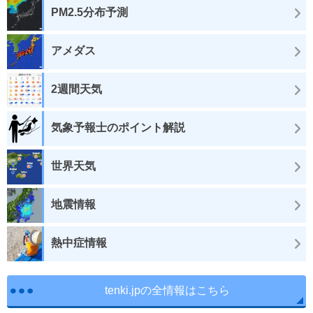
PM2.5分布予測
アメダス
2週間天気
気象予報士のポイント解説
世界天気
地震情報
熱中症情報
tenki.jpの全情報はこちら