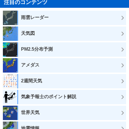
注目のコンテンツ
雨雲レーダー
天気図
PM2.5分布予測
アメダス
2週間天気
気象予報士のポイント解説
世界天気
地震情報