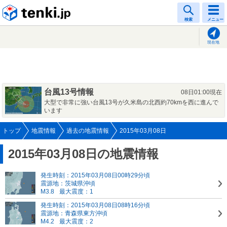
tenki.jp
検索
メニュー
現在地
台風13号情報
08日01:00現在
大型で非常に強い台風13号が久米島の北西約70kmを西に進んで
います
トップ
地震情報
過去の地震情報
2015年03月08日
2015年03月08日の地震情報
発生時刻：2015年03月08日00時29分頃
震源地：茨城県沖頃
M3.8
最大震度：1
発生時刻：2015年03月08日08時16分頃
震源地：青森県東方沖頃
M4.2
最大震度：2