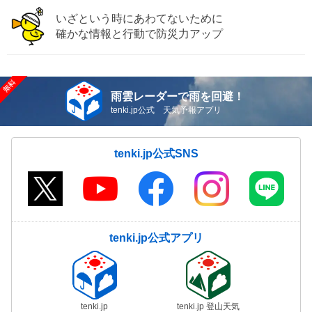
いざという時にあわてないために
確かな情報と行動で防災力アップ
雨雲レーダーで雨を回避！
tenki.jp公式 天気予報アプリ
tenki.jp公式SNS
tenki.jp公式アプリ
tenki.jp
tenki.jp 登山天気