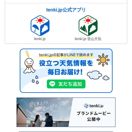
tenki.jp公式アプリ
tenki.jp
tenki.jp 登山天気