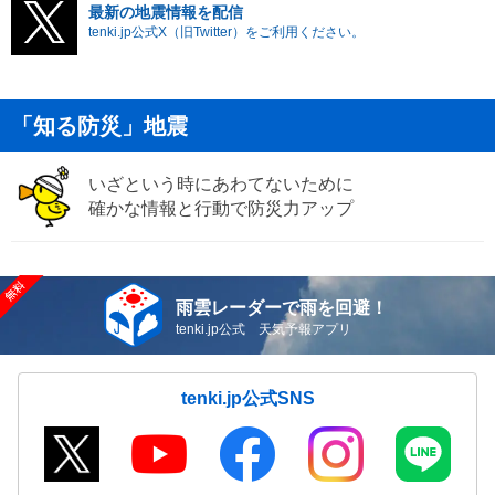
最新の地震情報を配信
tenki.jp公式X（旧Twitter）をご利用ください。
「知る防災」地震
いざという時にあわてないために
確かな情報と行動で防災力アップ
雨雲レーダーで雨を回避！
tenki.jp公式 天気予報アプリ
tenki.jp公式SNS