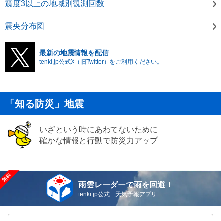
震度3以上の地域別観測回数
震央分布図
最新の地震情報を配信
tenki.jp公式X（旧Twitter）をご利用ください。
「知る防災」地震
いざという時にあわてないために
確かな情報と行動で防災力アップ
雨雲レーダーで雨を回避！
tenki.jp公式 天気予報アプリ