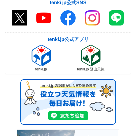
tenki.jp公式SNS
tenki.jp公式アプリ
tenki.jp
tenki.jp 登山天気