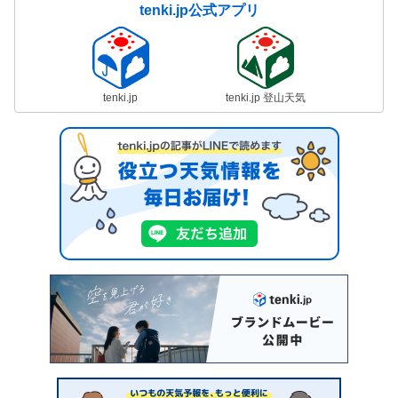
tenki.jp公式アプリ
tenki.jp
tenki.jp 登山天気