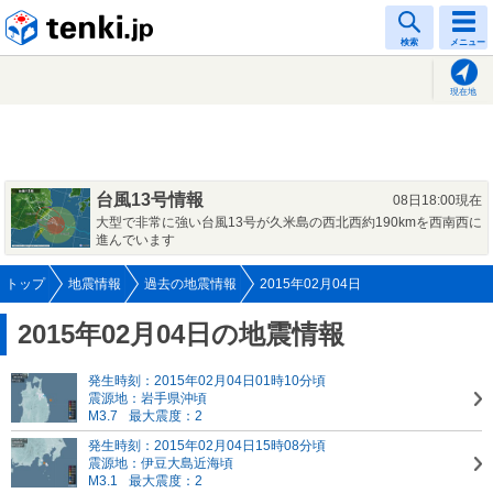
tenki.jp
検索
メニュー
現在地
台風13号情報
08日18:00現在
大型で非常に強い台風13号が久米島の西北西約190kmを西南西に
進んでいます
トップ
地震情報
過去の地震情報
2015年02月04日
2015年02月04日の地震情報
発生時刻：2015年02月04日01時10分頃
震源地：岩手県沖頃
M3.7
最大震度：2
発生時刻：2015年02月04日15時08分頃
震源地：伊豆大島近海頃
M3.1
最大震度：2