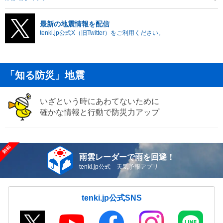
最新の地震情報を配信
tenki.jp公式X（旧Twitter）をご利用ください。
「知る防災」地震
いざという時にあわてないために
確かな情報と行動で防災力アップ
雨雲レーダーで雨を回避！
tenki.jp公式 天気予報アプリ
tenki.jp公式SNS