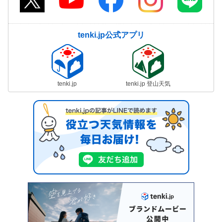
tenki.jp公式アプリ
tenki.jp
tenki.jp 登山天気