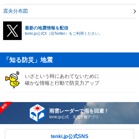
震央分布図
最新の地震情報を配信
tenki.jp公式X（旧Twitter）をご利用ください。
「知る防災」地震
いざという時にあわてないために
確かな情報と行動で防災力アップ
雨雲レーダーで雨を回避！
tenki.jp公式 天気予報アプリ
tenki.jp公式SNS