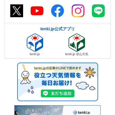
tenki.jp公式アプリ
tenki.jp
tenki.jp 登山天気