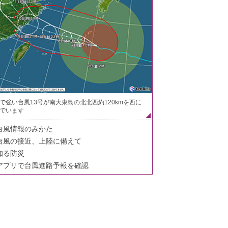
で強い台風13号が南大東島の北北西約120kmを西に
でいます
台風情報のみかた
台風の接近、上陸に備えて
知る防災
アプリで台風進路予報を確認