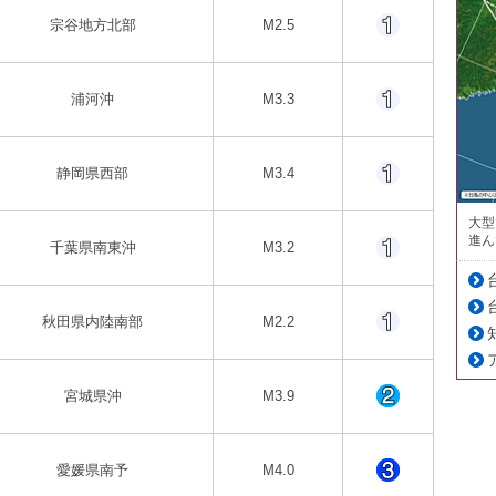
宗谷地方北部
M2.5
浦河沖
M3.3
静岡県西部
M3.4
大型
進ん
千葉県南東沖
M3.2
秋田県内陸南部
M2.2
宮城県沖
M3.9
愛媛県南予
M4.0