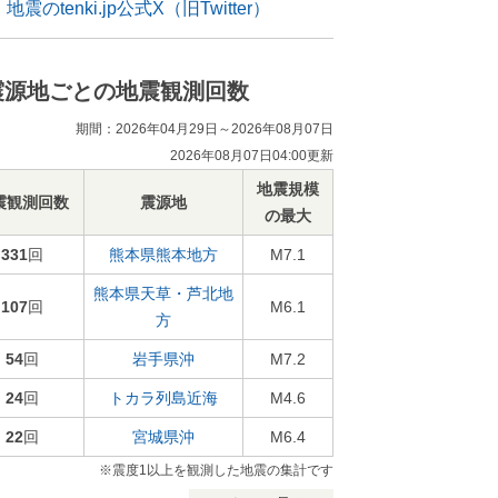
地震のtenki.jp公式X（旧Twitter）
震源地ごとの地震観測回数
期間：2026年04月29日～2026年08月07日
2026年08月07日04:00更新
地震規模
震観測回数
震源地
の最大
331
回
熊本県熊本地方
M7.1
熊本県天草・芦北地
107
回
M6.1
方
54
回
岩手県沖
M7.2
24
回
トカラ列島近海
M4.6
22
回
宮城県沖
M6.4
※震度1以上を観測した地震の集計です