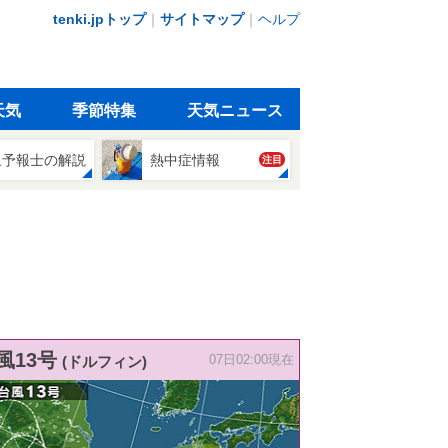
tenki.jpトップ
｜
サイトマップ
｜
ヘルプ
天気
季節特集
天気ニュース
象予報士の解説
熱中症情報
注目
風13号
(ドルフィン)
07日02:00現在