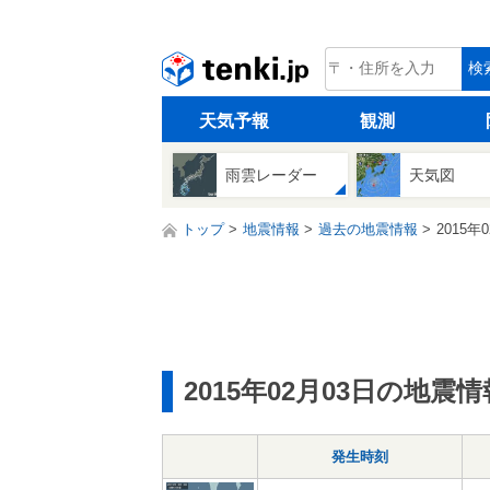
tenki.jp
検
天気予報
観測
雨雲レーダー
天気図
トップ
地震情報
過去の地震情報
2015年
2015年02月03日の地震情
発生時刻