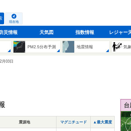
索
現在地
防災情報
天気図
指数情報
レジャー
PM2.5分布予測
地震情報
気
02月03日
報
台
震源地
マグニチュード
▲最大震度