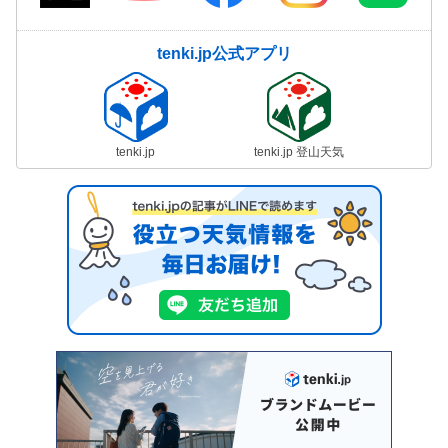
tenki.jp公式アプリ
tenki.jp
tenki.jp 登山天気