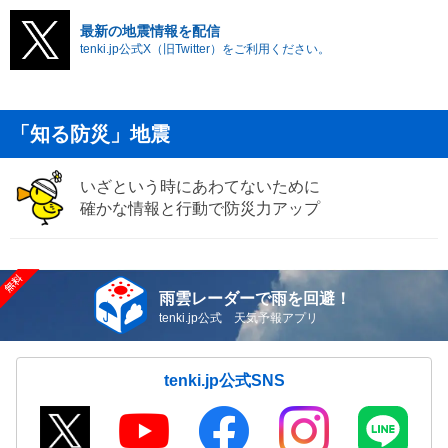
最新の地震情報を配信
tenki.jp公式X（旧Twitter）をご利用ください。
「知る防災」地震
いざという時にあわてないために
確かな情報と行動で防災力アップ
雨雲レーダーで雨を回避！
tenki.jp公式 天気予報アプリ
tenki.jp公式SNS